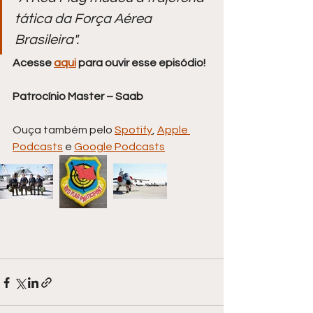
tática da Força Aérea 
Brasileira". 
Acesse 
aqui
 para ouvir esse episódio!
Patrocínio Master – Saab 
Ouça também pelo 
Spotify
, 
Apple 
Podcasts
 e 
Google Podcasts