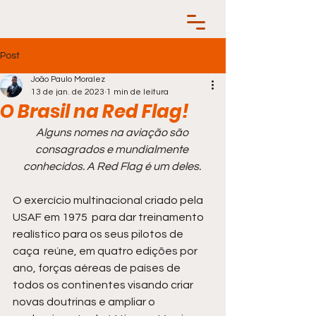
Post
João Paulo Moralez
13 de jan. de 2023
1 min de leitura
O Brasil na Red Flag!
Alguns nomes na aviação são 
consagrados e mundialmente 
conhecidos. A Red Flag é um deles. 
O exercício multinacional criado pela 
USAF em 1975  para dar treinamento 
realístico para os seus pilotos de 
caça  reúne, em quatro edições por 
ano, forças aéreas de países de 
todos os continentes visando criar 
novas doutrinas e ampliar o 