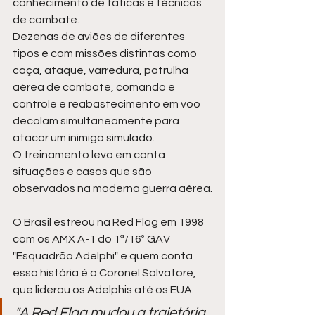
conhecimento de táticas e técnicas 
de combate.
Dezenas de aviões de diferentes 
tipos e com missões distintas como 
caça, ataque, varredura, patrulha 
aérea de combate, comando e 
controle e reabastecimento em voo 
decolam simultaneamente para 
atacar um inimigo simulado. 
O treinamento leva em conta 
situações e casos que são 
observados na moderna guerra aérea.
O Brasil estreou na Red Flag em 1998 
com os AMX A-1 do 1ª/16º GAV 
"Esquadrão Adelphi" e quem conta 
essa história é o Coronel Salvatore, 
que liderou os Adelphis até os EUA.
"A Red Flag mudou a trajetória 