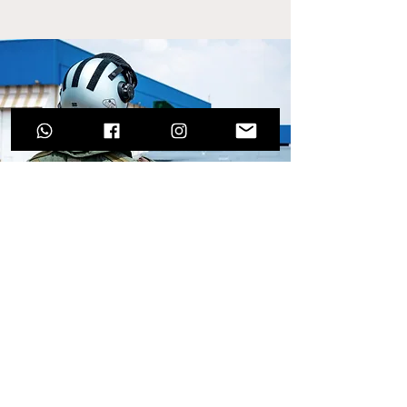
Anuncie em Fox 3 Kill!
O primeiro podcast de aviação de
combate do Brasil, Fox 3 Kill é a sua
oportunidade de divulgar a sua